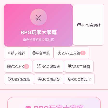
⚔️
🎮
RPG资源站
RPG玩家大家庭
角色扮演游戏专属社区
⭐
🌐
🎯
精选推荐
平台导航
2077工具箱
热
📦
🛠️
🌐
YCC.HK
NCC游戏仓
VSS工具箱
荐
🚀
🎯
💎
USS游戏库
JCC精品站
OCC游戏宝