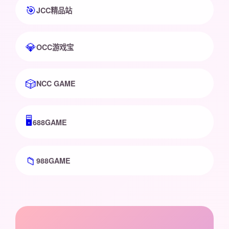
🎯
JCC精品站
💎
OCC游戏宝
🎲
NCC GAME
🖥️
688GAME
📁
988GAME