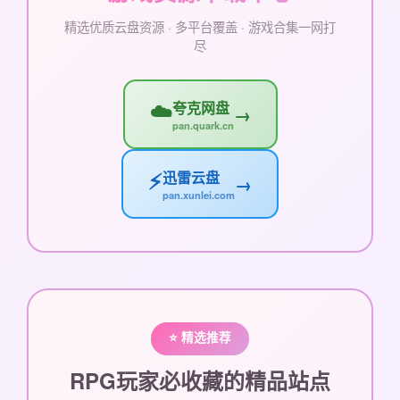
精选优质云盘资源 · 多平台覆盖 · 游戏合集一网打
尽
☁️
夸克网盘
→
pan.quark.cn
⚡
迅雷云盘
→
pan.xunlei.com
⭐ 精选推荐
RPG玩家必收藏的精品站点